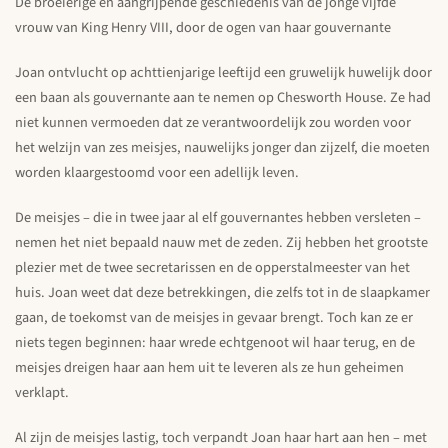
De broeierige en aangrijpende geschiedenis van de jonge vijfde
vrouw van King Henry VIII, door de ogen van haar gouvernante
Joan ontvlucht op achttienjarige leeftijd een gruwelijk huwelijk door
een baan als gouvernante aan te nemen op Chesworth House. Ze had
niet kunnen vermoeden dat ze verantwoordelijk zou worden voor
het welzijn van zes meisjes, nauwelijks jonger dan zijzelf, die moeten
worden klaargestoomd voor een adellijk leven.
De meisjes – die in twee jaar al elf gouvernantes hebben versleten –
nemen het niet bepaald nauw met de zeden. Zij hebben het grootste
plezier met de twee secretarissen en de opperstalmeester van het
huis. Joan weet dat deze betrekkingen, die zelfs tot in de slaapkamer
gaan, de toekomst van de meisjes in gevaar brengt. Toch kan ze er
niets tegen beginnen: haar wrede echtgenoot wil haar terug, en de
meisjes dreigen haar aan hem uit te leveren als ze hun geheimen
verklapt.
Al zijn de meisjes lastig, toch verpandt Joan haar hart aan hen – met